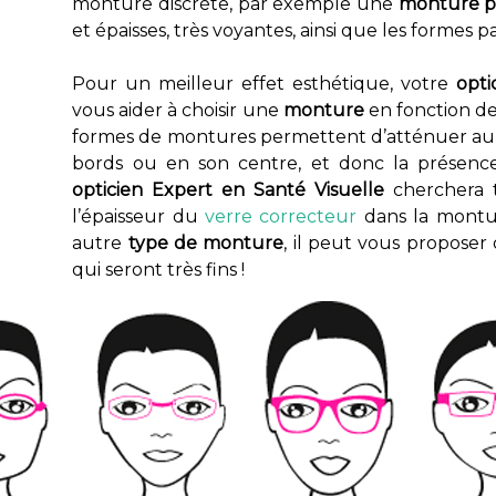
monture discrète, par exemple une
monture p
et épaisses, très voyantes, ainsi que les formes pa
Pour un meilleur effet esthétique, votre
opti
vous aider à choisir une
monture
en fonction de 
formes de montures permettent d’atténuer au
bords ou en son centre, et donc la présenc
opticien Expert en Santé Visuelle
cherchera t
l’épaisseur du
verre correcteur
dans la montur
autre
type de monture
, il peut vous proposer
qui seront très fins !