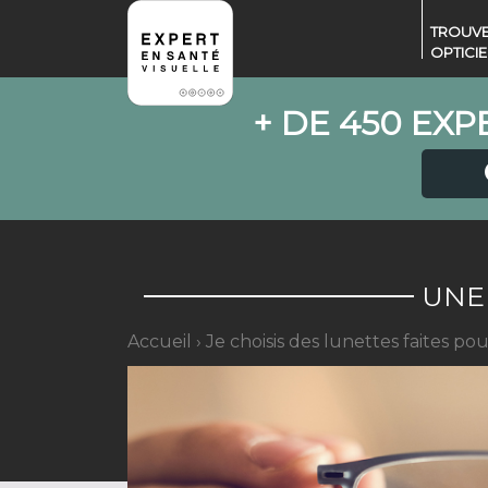
TROUVE
OPTICI
+ DE 450 EXP
UNE
Accueil
›
Je choisis des lunettes faites po