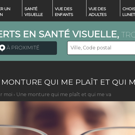
R UN
SANTÉ
VUE DES
VUE DES
CHOIS
EN
VISUELLE
ENFANTS
ADULTES
LUNET
ERTS EN SANTÉ VISUELLE,
TRO
À PROXIMITÉ
 MONTURE QUI ME PLAÎT ET QUI M
ur moi
›
Une monture qui me plaît et qui me va